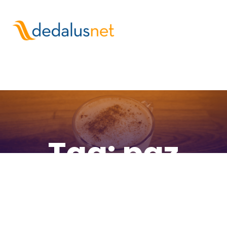
Tag:
paz